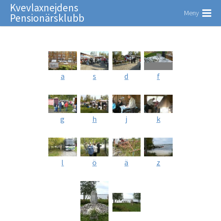
Kvevlaxnejdens
Meny
Pensionärsklubb
a
s
d
f
g
h
j
k
l
ö
ä
z