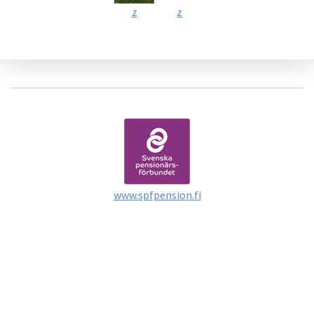
z
z
www.spfpension.fi