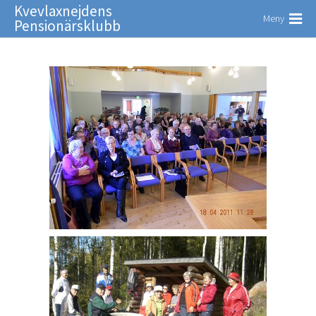
Kvevlaxnejdens
Meny
Pensionärsklubb