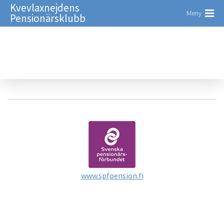
Kvevlaxnejdens
Meny
Pensionärsklubb
www.spfpension.fi